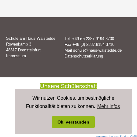
Schule am Haus Walstedde
Tel. +49 (0) 2387.9194-3700
Röwenkamp 3
Fax +49 (0) 2387.9194-3710
48317 Drensteinfurt
Mail
schule@haus-walstedde.de
Impressum
Datenschutzerklärung
Unsere Schülerschaft
Unser Kollegium
Wir nutzen Cookies, um bestmögliche
Unterrichtsangebote
Funktionalität bieten zu können.
Mehr Infos
Schulsozialarbeit
Impressionen
Ok, verstanden
Kooperation
powered by webEdition CMS