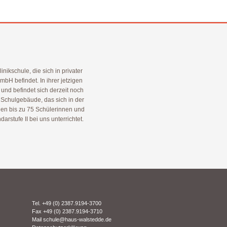
nikschule, die sich in privater
bH befindet. In ihrer jetzigen
und befindet sich derzeit noch
 Schulgebäude, das sich in der
den bis zu 75 Schülerinnen und
arstufe II bei uns unterrichtet.
Tel. +49 (0) 2387.9194-3700
Fax +49 (0) 2387.9194-3710
Mail
schule@haus-walstedde.de